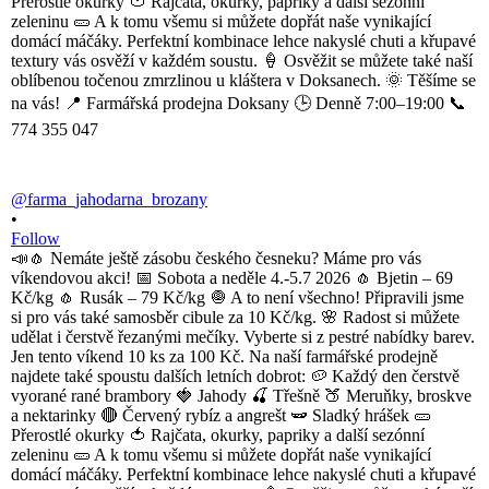
@farma_jahodarna_brozany
•
Follow
📣🧄 Nemáte ještě zásobu českého česneku? Máme pro vás
víkendovou akci! 📅 Sobota a neděle 4.-5.7 2026 🧄 Bjetin – 69
Kč/kg 🧄 Rusák – 79 Kč/kg 🧅 A to není všechno! Připravili jsme
si pro vás také samosběr cibule za 10 Kč/kg. 🌸 Radost si můžete
udělat i čerstvě řezanými mečíky. Vyberte si z pestré nabídky barev.
Jen tento víkend 10 ks za 100 Kč. Na naší farmářské prodejně
najdete také spoustu dalších letních dobrot: 🥔 Každý den čerstvě
vyorané rané brambory 🍓 Jahody 🍒 Třešně 🍑 Meruňky, broskve
a nektarinky 🔴 Červený rybíz a angrešt 🫛 Sladký hrášek 🥒
Přerostlé okurky 🍅 Rajčata, okurky, papriky a další sezónní
zeleninu 🥒 A k tomu všemu si můžete dopřát naše vynikající
domácí máčáky. Perfektní kombinace lehce nakyslé chuti a křupavé