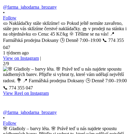
@farma_jahodarna_brozany
•
Follow
🥒 Nakládačky stále sklízíme! 🥒 Pokud ještě nemáte zavařeno,
stále pro vás sklízíme čerstvé nakládačky. 🧺 v prodeji na stánku i
na objednávku 🥒 Cena: 45 Kč/kg 🌞 Těšíme se na vás! 📍
Farmářská prodejna Doksany 🕒 Denně 7:00–19:00 📞 774 355
047
1 týdnem ago
View on Instagram
|
2/9
View Reel on Instagram
@farma_jahodarna_brozany
•
Follow
🌸 Gladioly – barvy léta. 🌸 Právě teď u nás najdete spoustu
nádherných barev. Přijďte si vybrat ty, které vám udělají největší