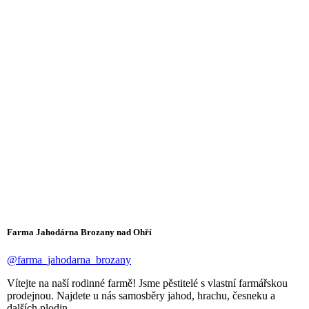
Farma Jahodárna Brozany nad Ohří
@farma_jahodarna_brozany
Vítejte na naší rodinné farmě! Jsme pěstitelé s vlastní farmářskou
prodejnou. Najdete u nás samosběry jahod, hrachu, česneku a
dalších plodin.