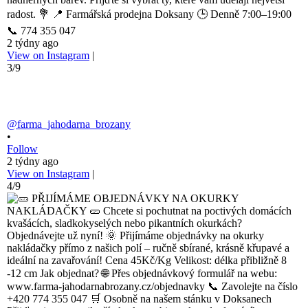
radost. 💐 📍 Farmářská prodejna Doksany 🕒 Denně 7:00–19:00
📞 774 355 047
2 týdny ago
View on Instagram
|
3/9
@farma_jahodarna_brozany
•
Follow
2 týdny ago
View on Instagram
|
4/9