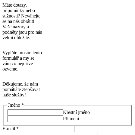
Máte dotazy,
připomínky nebo
stížnosti? Neváhejte
se na nás obrátit!
Vaše názory a
podněty jsou pro nás
velmi důležité.
Vyplňte prosím tento
formulář a my se
vám co nejdříve
ozveme.
Děkujeme, že nám
pomáháte zlepšovat
naše služby!
E-
Jméno
*
mail
Křestní jméno
nebo
Příjmení
Komentář
E-mail
*