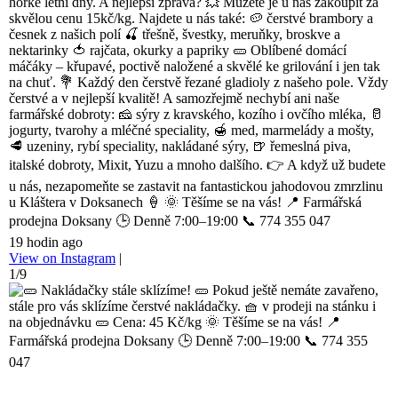
horké letní dny. A nejlepší zpráva? 💥 Můžete je u nás zakoupit za
skvělou cenu 15kč/kg. Najdete u nás také: 🥔 čerstvé brambory a
česnek z našich polí 🍒 třešně, švestky, meruňky, broskve a
nektarinky 🍅 rajčata, okurky a papriky 🥒 Oblíbené domácí
máčáky – křupavé, poctivě naložené a skvělé ke grilování i jen tak
na chuť. 💐 Každý den čerstvě řezané gladioly z našeho pole. Vždy
čerstvé a v nejlepší kvalitě! A samozřejmě nechybí ani naše
farmářské dobroty: 🧀 sýry z kravského, kozího i ovčího mléka, 🥛
jogurty, tvarohy a mléčné speciality, 🍯 med, marmelády a mošty,
🥩 uzeniny, rybí speciality, nakládané sýry, 🍺 řemeslná piva,
italské dobroty, Mixit, Yuzu a mnoho dalšího. 👉 A když už budete
u nás, nezapomeňte se zastavit na fantastickou jahodovou zmrzlinu
u Kláštera v Doksanech 🍦 🌞 Těšíme se na vás! 📍 Farmářská
prodejna Doksany 🕒 Denně 7:00–19:00 📞 774 355 047
19 hodin ago
View on Instagram
|
1/9