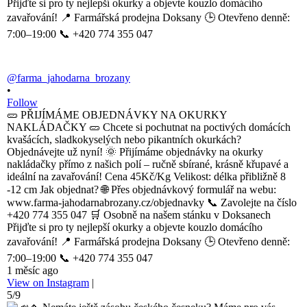
@farma_jahodarna_brozany
•
Follow
🥒 PŘIJÍMÁME OBJEDNÁVKY NA OKURKY
NAKLÁDAČKY 🥒 Chcete si pochutnat na poctivých domácích
kvašácích, sladkokyselých nebo pikantních okurkách?
Objednávejte už nyní! 🌞 Přijímáme objednávky na okurky
nakládačky přímo z našich polí – ručně sbírané, krásně křupavé a
ideální na zavařování! Cena 45Kč/Kg Velikost: délka přibližně 8
-12 cm Jak objednat? 🌐 Přes objednávkový formulář na webu:
www.farma-jahodarnabrozany.cz/objednavky 📞 Zavolejte na číslo
+420 774 355 047 🛒 Osobně na našem stánku v Doksanech
Přijďte si pro ty nejlepší okurky a objevte kouzlo domácího
zavařování! 📍 Farmářská prodejna Doksany 🕒 Otevřeno denně:
7:00–19:00 📞 +420 774 355 047
1 měsíc ago
View on Instagram
|
5/9