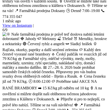
textury vás osvěží v každém soustu. 🍦 Osvěžit se můžete také naší
oblíbenou točenou zmrzlinou u kláštera v Doksanech. 🌞 Těšíme se
na vás! 📍 Farmářská prodejna Doksany 🕒 Denně 7:00–19:00 📞
774 355 047
1 měsíc ago
View on Instagram
|
6/9