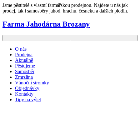
Skip
Jsme pěstitelé s vlastní farmářskou prodejnou. Najdete u nás jak
to
prodej, tak i samosběry jahod, hrachu, česneku a dalších plodin.
content
Farma Jahodárna Brozany
Primary Menu
O nás
Prodejna
Aktuálně
Pěstujeme
Samosběr
Zmrzlina
Vánoční stromky
Objednávky
Kontakty
Tipy na výlet