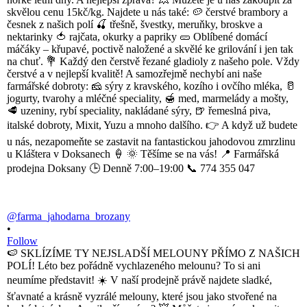
@farma_jahodarna_brozany
•
Follow
🍉 SKLÍZÍME TY NEJSLADŠÍ MELOUNY PŘÍMO Z NAŠICH
POLÍ! Léto bez pořádně vychlazeného melounu? To si ani
neumíme představit! ☀️ V naší prodejně právě najdete sladké,
šťavnaté a krásně vyzrálé melouny, které jsou jako stvořené na