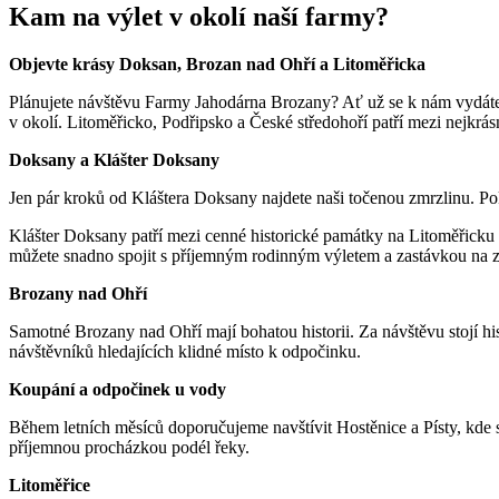
Kam na výlet v okolí naší farmy?
Objevte krásy Doksan, Brozan nad Ohří a Litoměřicka
Plánujete návštěvu Farmy Jahodárna Brozany? Ať už se k nám vydáte 
v okolí. Litoměřicko, Podřipsko a České středohoří patří mezi nejkrásn
Doksany a Klášter Doksany
Jen pár kroků od Kláštera Doksany najdete naši točenou zmrzlinu. Po
Klášter Doksany patří mezi cenné historické památky na Litoměřicku a
můžete snadno spojit s příjemným rodinným výletem a zastávkou na z
Brozany nad Ohří
Samotné Brozany nad Ohří mají bohatou historii. Za návštěvu stojí hist
návštěvníků hledajících klidné místo k odpočinku.
Koupání a odpočinek u vody
Během letních měsíců doporučujeme navštívit Hostěnice a Písty, kde s
příjemnou procházkou podél řeky.
Litoměřice