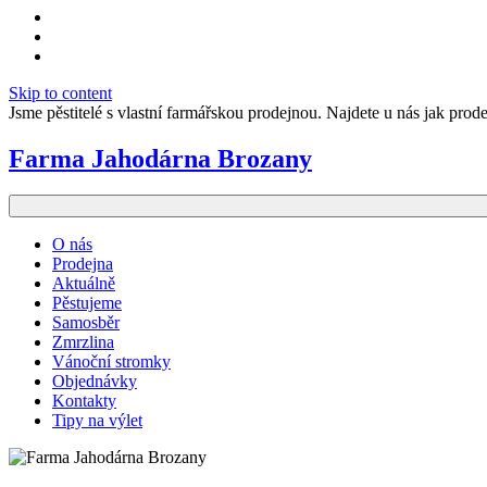
Skip to content
Jsme pěstitelé s vlastní farmářskou prodejnou. Najdete u nás jak prode
Farma Jahodárna Brozany
O nás
Prodejna
Aktuálně
Pěstujeme
Samosběr
Zmrzlina
Vánoční stromky
Objednávky
Kontakty
Tipy na výlet