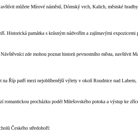
Navštívit můžete Mírové náměstí, Dómský vrch, Kalich, městské hradby 
ří. Historická památka s krásným nádvořím a zajímavými expozicemi pot
e. Návštěvníci zde mohou poznat historii pevnostního města, navštívit
t na Říp patří mezi nejoblíbenější výlety v okolí Roudnice nad Labem,
ízí romantickou procházku podél Milešovského potoka a výstup ke zříce
rcholů Českého středohoří: