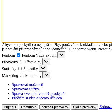
Abychom poskytli co nejlepší služby, používáme k ukládání a/nebo př
je chování při procházení nebo jedinečná ID na tomto webu. Nesouhlas
Funkční
Funkční
Vždy aktivní
Předvolby
Předvolby
Statistiky
Statistiky
Marketing
Marketing
Spravovat možnosti
Spravovat služby
Správa {vendor_count} prodejců
Přečtěte si více o těchto účelech
Zobrazi
Příjmout
Odmítnout
Zobrazit předvolby
Uložit předvolby