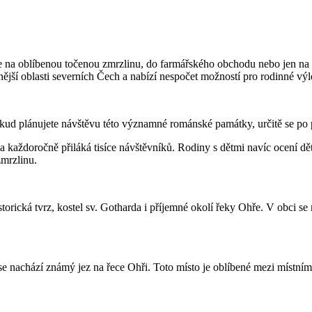
na oblíbenou točenou zmrzlinu, do farmářského obchodu nebo jen na za
ější oblasti severních Čech a nabízí nespočet možností pro rodinné výlet
kud plánujete návštěvu této významné románské památky, určitě se po 
 každoročně přiláká tisíce návštěvníků. Rodiny s dětmi navíc ocení dět
mrzlinu.
orická tvrz, kostel sv. Gotharda i příjemné okolí řeky Ohře. V obci se n
e nachází známý jez na řece Ohři. Toto místo je oblíbené mezi místními